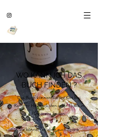
WO KANN ICH DAS
BUCH FINDEN ?
Das Buch können Sie vor Ort bei
Ramster Holzbackofen oder Thalia in
Pirmasens finden.
Sie können es aber auch online