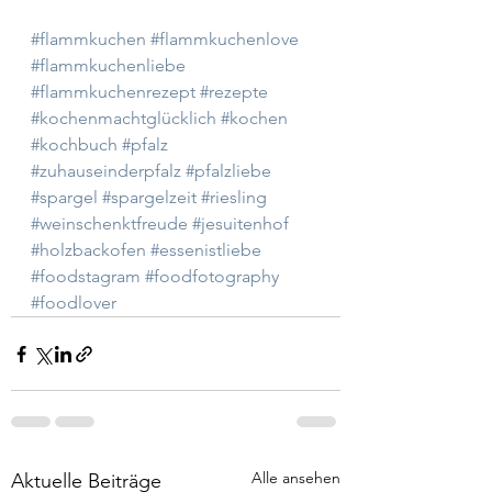
#flammkuchen
#flammkuchenlove
#flammkuchenliebe
#flammkuchenrezept
#rezepte
#kochenmachtglücklich
#kochen
#kochbuch
#pfalz
#zuhauseinderpfalz
#pfalzliebe
#spargel
#spargelzeit
#riesling
#weinschenktfreude
#jesuitenhof
#holzbackofen
#essenistliebe
#foodstagram
#foodfotography
#foodlover
Alle ansehen
Aktuelle Beiträge