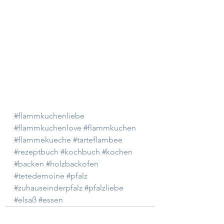
#flammkuchenliebe
#flammkuchenlove
#flammkuchen
#flammekueche
#tarteflambee
#rezeptbuch
#kochbuch
#kochen
#backen
#holzbackofen
#tetedemoine
#pfalz
#zuhauseinderpfalz
#pfalzliebe
#elsaß
#essen