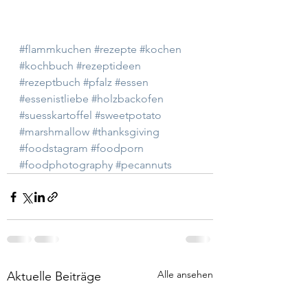
#flammkuchen
#rezepte
#kochen
#kochbuch
#rezeptideen
#rezeptbuch
#pfalz
#essen
#essenistliebe
#holzbackofen
#suesskartoffel
#sweetpotato
#marshmallow
#thanksgiving
#foodstagram
#foodporn
#foodphotography
#pecannuts
Alle ansehen
Aktuelle Beiträge