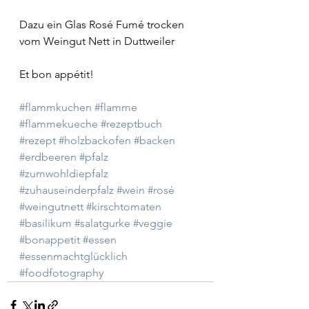
Dazu ein Glas Rosé Fumé trocken 
vom Weingut Nett in Duttweiler
Et bon appétit!
#flammkuchen
#flamme
#flammekueche
#rezeptbuch
#rezept
#holzbackofen
#backen
#erdbeeren
#pfalz
#zumwohldiepfalz
#zuhauseinderpfalz
#wein
#rosé
#weingutnett
#kirschtomaten
#basilikum
#salatgurke
#veggie
#bonappetit
#essen
#essenmachtglücklich
#foodfotography